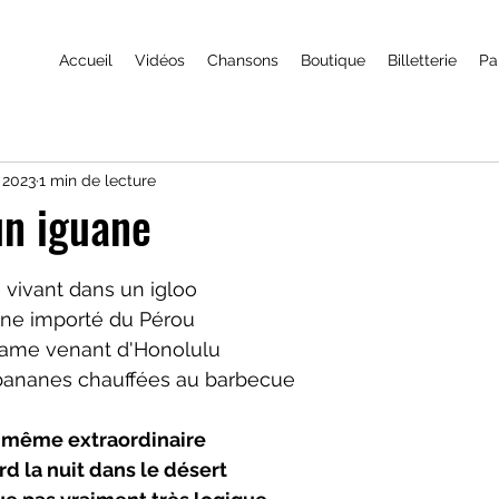
Accueil
Vidéos
Chansons
Boutique
Billetterie
Pa
 2023
1 min de lecture
un iguane
r 5.
 vivant dans un igloo
ane importé du Pérou
tame venant d'Honolulu
bananes chauffées au barbecue
e même extraordinaire
rd la nuit dans le désert