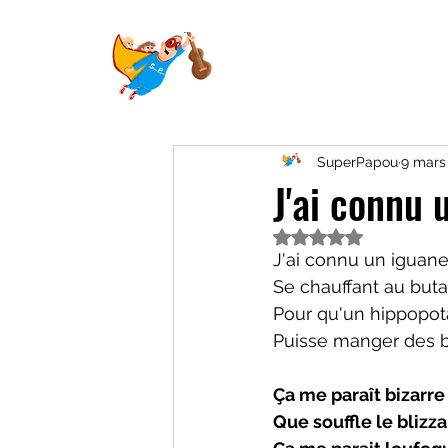
SuperPapou
9 mars
J'ai connu 
Noté NaN étoiles su
J'ai connu un iguane
Se chauffant au but
Pour qu'un hippopo
Puisse manger des 
Ça me paraît bizarr
Que souffle le blizza