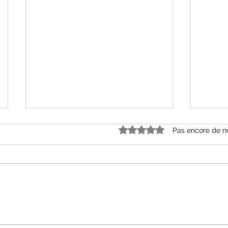
Noté 0 étoile sur 5.
Pas encore de n
Monsie
Le concours de la grimace