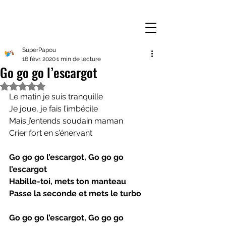
SuperPapou
16 févr. 2020
1 min de lecture
Go go go l’escargot
Noté NaN étoiles sur 5.
Le matin je suis tranquille
Je joue, je fais l’imbécile
Mais j’entends soudain maman
Crier fort en s’énervant
Go go go l’escargot, Go go go 
l’escargot
Habille-toi, mets ton manteau
Passe la seconde et mets le turbo
Go go go l’escargot, Go go go 